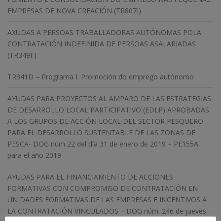
EMPRESAS DE NOVA CREACIÓN (TR807I)
AXUDAS A PERSOAS TRABALLADORAS AUTÓNOMAS POLA
CONTRATACIÓN INDEFINIDA DE PERSOAS ASALARIADAS
(TR349F)
TR341D – Programa I. Promoción do emprego autónomo
AYUDAS PARA PROYECTOS AL AMPARO DE LAS ESTRATEGIAS
DE DESARROLLO LOCAL PARTICIPATIVO (EDLP) APROBADAS
A LOS GRUPOS DE ACCIÓN LOCAL DEL SECTOR PESQUERO
PARA EL DESARROLLO SUSTENTABLE DE LAS ZONAS DE
PESCA- DOG núm 22 del día 31 de enero de 2019 – PE155A.
para el año 2019
AYUDAS PARA EL FINANCIAMIENTO DE ACCIONES
FORMATIVAS CON COMPROMISO DE CONTRATACIÓN EN
UNIDADES FORMATIVAS DE LAS EMPRESAS E INCENTIVOS A
LA CONTRATACIÓN VINCULADOS – DOG núm. 246 de jueves