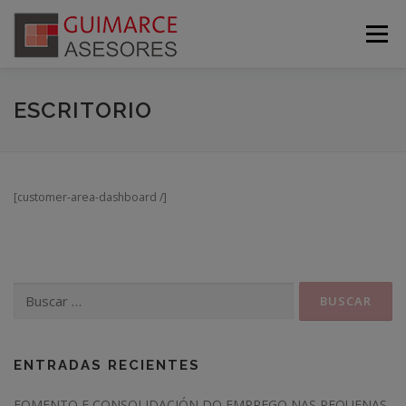
Saltar
al
Menú
contenido
PRINCIPAL
BLOG
SUBVENCIONES
ESCRITORIO
SERVICIOS
CALENDARIO
CONTACTO
[customer-area-dashboard /]
ASESORÍA VIRTUAL
Buscar:
ENTRADAS RECIENTES
FOMENTO E CONSOLIDACIÓN DO EMPREGO NAS PEQUENAS