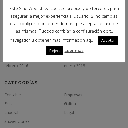
27 de diciembre de 2018 – TR301P Y TR349X para el año 2019
Este Sitio Web utiliza cookies propias y de terceros para
asegurar la mejor experiencia al usuario. Si no cambias
COMENTARIOS RECIENTES
esta configuración, entendemos que aceptas el uso de
las mismas. Puedes cambiar la configuración de tu
navegador u obtener más información aquí.
Aceptar
ARCHIVOS
Leer más
Reject
febrero 2019
mayo 2016
febrero 2016
enero 2013
CATEGORÍAS
Contable
Empresas
Fiscal
Galicia
Laboral
Legal
Subvenciones