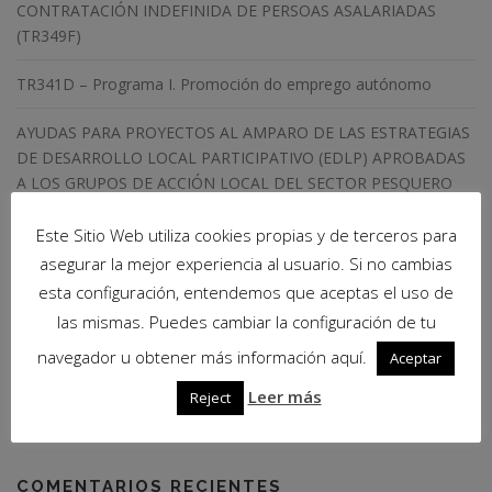
CONTRATACIÓN INDEFINIDA DE PERSOAS ASALARIADAS
(TR349F)
TR341D – Programa I. Promoción do emprego autónomo
AYUDAS PARA PROYECTOS AL AMPARO DE LAS ESTRATEGIAS
DE DESARROLLO LOCAL PARTICIPATIVO (EDLP) APROBADAS
A LOS GRUPOS DE ACCIÓN LOCAL DEL SECTOR PESQUERO
PARA EL DESARROLLO SUSTENTABLE DE LAS ZONAS DE
PESCA- DOG núm 22 del día 31 de enero de 2019 – PE155A.
Este Sitio Web utiliza cookies propias y de terceros para
para el año 2019
asegurar la mejor experiencia al usuario. Si no cambias
esta configuración, entendemos que aceptas el uso de
AYUDAS PARA EL FINANCIAMIENTO DE ACCIONES
las mismas. Puedes cambiar la configuración de tu
FORMATIVAS CON COMPROMISO DE CONTRATACIÓN EN
navegador u obtener más información aquí.
UNIDADES FORMATIVAS DE LAS EMPRESAS E INCENTIVOS A
Aceptar
LA CONTRATACIÓN VINCULADOS – DOG núm. 246 de jueves
Leer más
Reject
27 de diciembre de 2018 – TR301P Y TR349X para el año 2019
COMENTARIOS RECIENTES