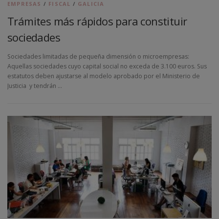
EMPRESAS
/
FISCAL
/
GALICIA
Trámites más rápidos para constituir
NOSOTROS
CONTACTO
ASESORÍA VIRTUAL
sociedades
Sociedades limitadas de pequeña dimensión o microempresas:
Aquellas sociedades cuyo capital social no exceda de 3.100 euros. Sus
estatutos deben ajustarse al modelo aprobado por el Ministerio de
Justicia y tendrán …