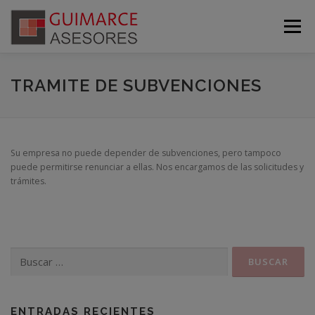
Saltar
al
Menú
contenido
PRINCIPAL
BLOG
SUBVENCIONES
TRAMITE DE SUBVENCIONES
SERVICIOS
CALENDARIO
CONTACTO
Su empresa no puede depender de subvenciones, pero tampoco
puede permitirse renunciar a ellas. Nos encargamos de las solicitudes y
trámites.
ASESORÍA VIRTUAL
Buscar:
ENTRADAS RECIENTES