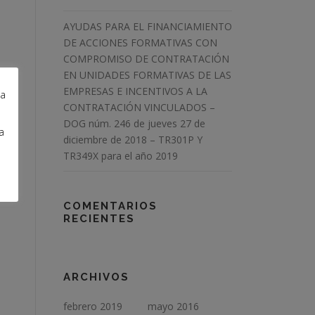
AYUDAS PARA EL FINANCIAMIENTO
DE ACCIONES FORMATIVAS CON
COMPROMISO DE CONTRATACIÓN
EN UNIDADES FORMATIVAS DE LAS
EMPRESAS E INCENTIVOS A LA
la
CONTRATACIÓN VINCULADOS –
DOG núm. 246 de jueves 27 de
a
diciembre de 2018 – TR301P Y
TR349X para el año 2019
COMENTARIOS
RECIENTES
ARCHIVOS
febrero 2019
mayo 2016