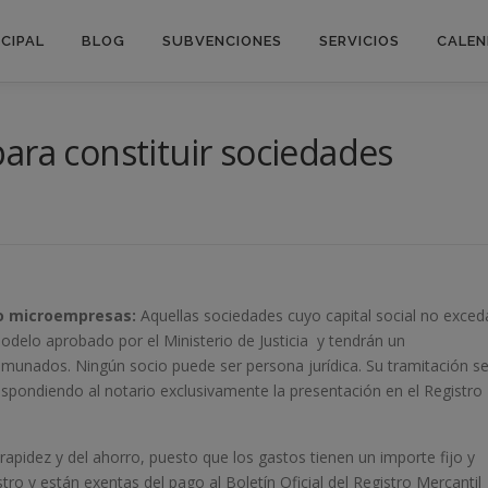
NCIPAL
BLOG
SUBVENCIONES
SERVICIOS
CALEN
ara constituir sociedades
o microempresas:
Aquellas sociedades cuyo capital social no exced
odelo aprobado por el Ministerio de Justicia y tendrán un
omunados. Ningún socio puede ser persona jurídica. Su tramitación s
respondiendo al notario exclusivamente la presentación en el Registro
rapidez y del ahorro, puesto que los gastos tienen un importe fijo y
stro y están exentas del pago al Boletín Oficial del Registro Mercantil