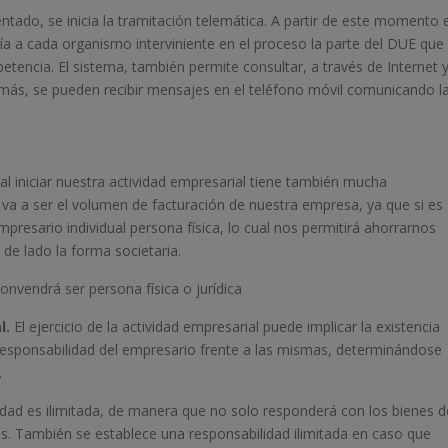
tado, se inicia la tramitación telemática. A partir de este momento e
a a cada organismo interviniente en el proceso la parte del DUE que 
etencia. El sistema, también permite consultar, a través de Internet 
emás, se pueden recibir mensajes en el teléfono móvil comunicando l
l iniciar nuestra actividad empresarial tiene también mucha
 va a ser el volumen de facturación de nuestra empresa, ya que si es
resario individual persona física, lo cual nos permitirá ahorrarnos
de lado la forma societaria.
nvendrá ser persona física o jurídica
l.
El ejercicio de la actividad empresarial puede implicar la existencia
responsabilidad del empresario frente a las mismas, determinándose
.
lidad es ilimitada, de manera que no solo responderá con los bienes d
s. También se establece una responsabilidad ilimitada en caso que