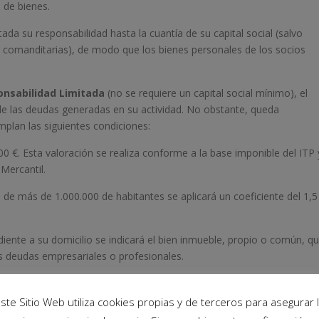
 de bienes.
ada su responsabilidad hasta la cuantía de su capital social (salvo
y comanditarias), de modo que los bienes personales de los socios
nsabilidad Limitada
(no se requiere un capital social mínimo), el
e las deudas generadas en su actividad. No obstante, queda
plan las siguientes condiciones:
00 €. Esta valoración se realiza conforme a la base imponible del ITP 
Mercantil.
 de más de 1.000.000 de habitantes se aplicará un coeficiente del 1,5
diente a su domicilio se indicará el bien inmueble, propio o común, q
s deudas empresariales o profesionales.
 que hubiera actuado con fraude o negligencia grave en el
empre que así conste por sentencia firme o en concurso declarado
ste Sitio Web utiliza cookies propias y de terceros para asegurar 