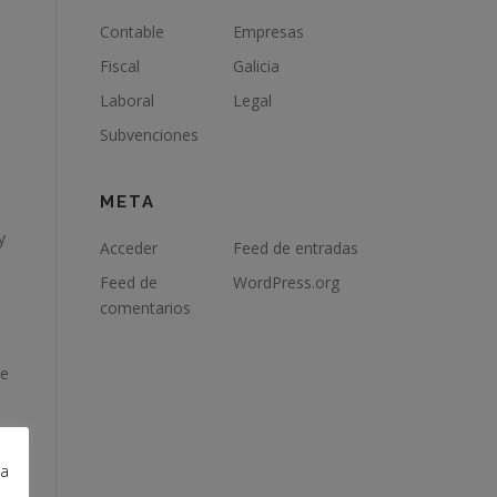
Contable
Empresas
Fiscal
Galicia
Laboral
Legal
Subvenciones
META
y
Acceder
Feed de entradas
Feed de
WordPress.org
comentarios
ue
la